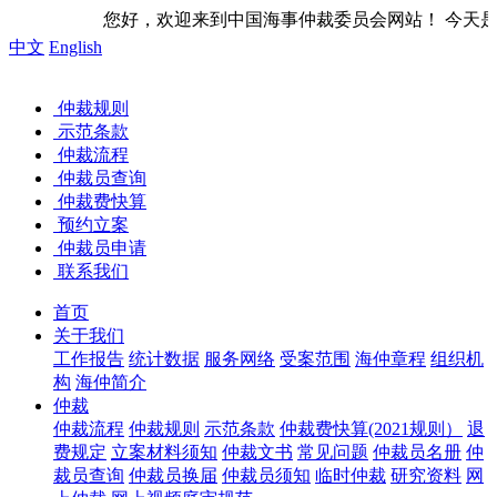
迎来到中国海事仲裁委员会网站！ 今天是
中文
English
仲裁规则
示范条款
仲裁流程
仲裁员查询
仲裁费快算
预约立案
仲裁员申请
联系我们
首页
关于我们
工作报告
统计数据
服务网络
受案范围
海仲章程
组织机
构
海仲简介
仲裁
仲裁流程
仲裁规则
示范条款
仲裁费快算(2021规则）
退
费规定
立案材料须知
仲裁文书
常见问题
仲裁员名册
仲
裁员查询
仲裁员换届
仲裁员须知
临时仲裁
研究资料
网