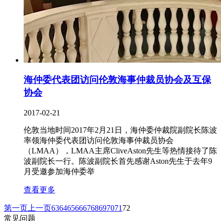
海仲委代表团访问伦敦海事仲裁员协会及互保
协会
2017-02-21
伦敦当地时间2017年2月21日，海仲委仲裁院副院长陈波
率领海仲委代表团访问伦敦海事仲裁员协会
（LMAA），LMAA主席CliveAston先生等热情接待了陈
波副院长一行。陈波副院长首先感谢Aston先生于去年9
月受邀参加海仲委举
查看更多
第一页
上一页
63
64
65
66
67
68
69
70
71
72
常见问题