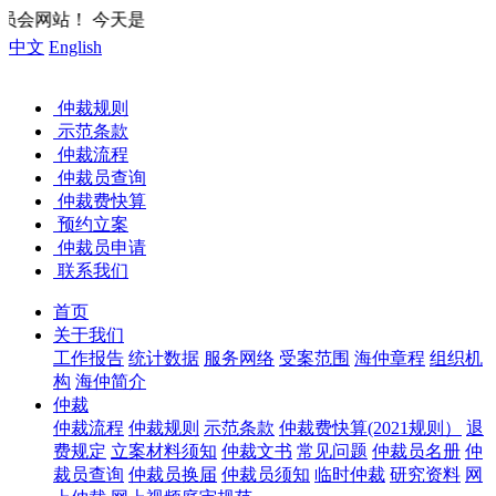
您好，欢
中文
English
仲裁规则
示范条款
仲裁流程
仲裁员查询
仲裁费快算
预约立案
仲裁员申请
联系我们
首页
关于我们
工作报告
统计数据
服务网络
受案范围
海仲章程
组织机
构
海仲简介
仲裁
仲裁流程
仲裁规则
示范条款
仲裁费快算(2021规则）
退
费规定
立案材料须知
仲裁文书
常见问题
仲裁员名册
仲
裁员查询
仲裁员换届
仲裁员须知
临时仲裁
研究资料
网