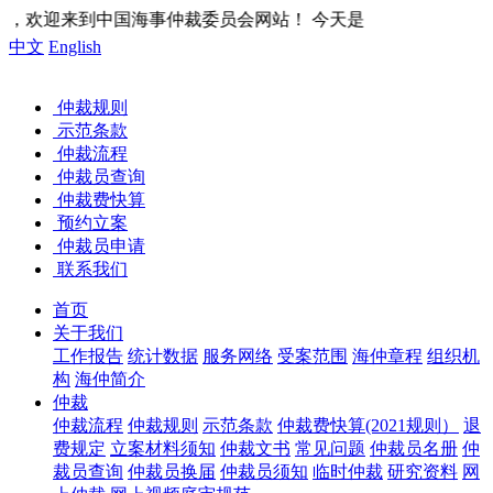
委员会网站！ 今天是
中文
English
仲裁规则
示范条款
仲裁流程
仲裁员查询
仲裁费快算
预约立案
仲裁员申请
联系我们
首页
关于我们
工作报告
统计数据
服务网络
受案范围
海仲章程
组织机
构
海仲简介
仲裁
仲裁流程
仲裁规则
示范条款
仲裁费快算(2021规则）
退
费规定
立案材料须知
仲裁文书
常见问题
仲裁员名册
仲
裁员查询
仲裁员换届
仲裁员须知
临时仲裁
研究资料
网