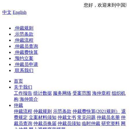
您好，欢迎来到中国海事仲裁委员会网站！
中文
English
仲裁规则
示范条款
仲裁流程
仲裁员查询
仲裁费快算
预约立案
仲裁员申请
联系我们
首页
关于我们
工作报告
统计数据
服务网络
受案范围
海仲章程
组织机
构
海仲简介
仲裁
仲裁流程
仲裁规则
示范条款
仲裁费快算(2021规则）
退
费规定
立案材料须知
仲裁文书
常见问题
仲裁员名册
仲
裁员查询
仲裁员换届
仲裁员须知
临时仲裁
研究资料
网