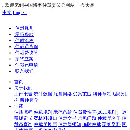
仲裁委员会网站！ 今天是
中文
English
仲裁规则
示范条款
仲裁流程
仲裁员查询
仲裁费快算
预约立案
仲裁员申请
联系我们
首页
关于我们
工作报告
统计数据
服务网络
受案范围
海仲章程
组织机
构
海仲简介
仲裁
仲裁流程
仲裁规则
示范条款
仲裁费快算(2021规则）
退
费规定
立案材料须知
仲裁文书
常见问题
仲裁员名册
仲
裁员查询
仲裁员换届
仲裁员须知
临时仲裁
研究资料
网