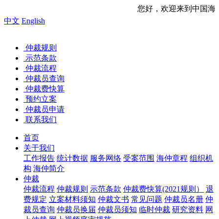
您好，欢迎来到中国海事仲裁委员会网
中文
English
仲裁规则
示范条款
仲裁流程
仲裁员查询
仲裁费快算
预约立案
仲裁员申请
联系我们
首页
关于我们
工作报告
统计数据
服务网络
受案范围
海仲章程
组织机
构
海仲简介
仲裁
仲裁流程
仲裁规则
示范条款
仲裁费快算(2021规则）
退
费规定
立案材料须知
仲裁文书
常见问题
仲裁员名册
仲
裁员查询
仲裁员换届
仲裁员须知
临时仲裁
研究资料
网