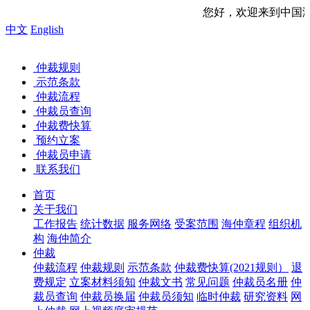
您好，欢迎来到中国海事仲裁委员会网站！ 
中文
English
仲裁规则
示范条款
仲裁流程
仲裁员查询
仲裁费快算
预约立案
仲裁员申请
联系我们
首页
关于我们
工作报告
统计数据
服务网络
受案范围
海仲章程
组织机
构
海仲简介
仲裁
仲裁流程
仲裁规则
示范条款
仲裁费快算(2021规则）
退
费规定
立案材料须知
仲裁文书
常见问题
仲裁员名册
仲
裁员查询
仲裁员换届
仲裁员须知
临时仲裁
研究资料
网