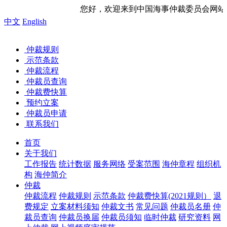
您好，欢迎来到中国海事仲裁委员会网站！ 今天是
中文
English
仲裁规则
示范条款
仲裁流程
仲裁员查询
仲裁费快算
预约立案
仲裁员申请
联系我们
首页
关于我们
工作报告
统计数据
服务网络
受案范围
海仲章程
组织机
构
海仲简介
仲裁
仲裁流程
仲裁规则
示范条款
仲裁费快算(2021规则）
退
费规定
立案材料须知
仲裁文书
常见问题
仲裁员名册
仲
裁员查询
仲裁员换届
仲裁员须知
临时仲裁
研究资料
网