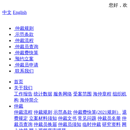
您好，欢迎来到中国海事仲
中文
English
仲裁规则
示范条款
仲裁流程
仲裁员查询
仲裁费快算
预约立案
仲裁员申请
联系我们
首页
关于我们
工作报告
统计数据
服务网络
受案范围
海仲章程
组织机
构
海仲简介
仲裁
仲裁流程
仲裁规则
示范条款
仲裁费快算(2021规则）
退
费规定
立案材料须知
仲裁文书
常见问题
仲裁员名册
仲
裁员查询
仲裁员换届
仲裁员须知
临时仲裁
研究资料
网