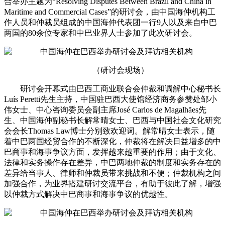
合举办主题为“Resolving Disputes Between Brazil and China in
Maritime and Commercial Cases”的研讨会，由中国海仲机构工
作人员和仲裁员组成的中国海仲代表团一行9人以及来自中巴
两国的80余位专家和中巴业界人士参加了此次研讨会。
（研讨会现场）
研讨会开幕式由巴西工商业联合会仲裁和调解中心秘书长
Luís Peretti先生主持，中国驻巴西大使馆经济商务参赞处邹小
伟女士、中心咨询委员会副主席José Carlos de Magalhães先
生、中国海仲副秘书长解常晴女士、巴西与中国社会文化研究
会会长Thomas Law博士分别致欢迎词。解常晴女士表示，随
着中巴两国经贸合作的不断深化，仲裁将在解决日益增多的中
巴商事和海事争议方面，发挥越来越重要的作用；由于文化、
法律和实务操作存在差异，中巴两地仲裁的制度和实务存在的
差异给当事人、律师和仲裁员带来挑战和不便；仲裁机构之间
加强合作，为业界搭建研讨交流平台，有助于彼此了解，增强
以仲裁方式解决中巴商事和海事争议的优越性。