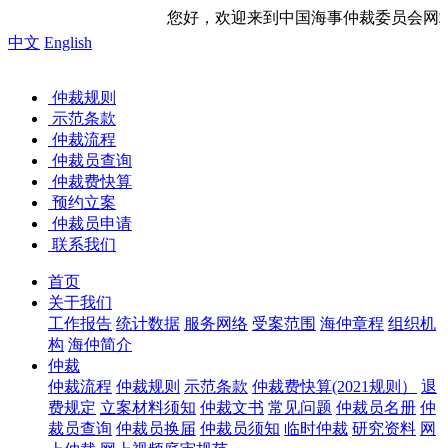
您好，欢迎来到中国海事仲裁委员会网站！ 今天是
中文
English
仲裁规则
示范条款
仲裁流程
仲裁员查询
仲裁费快算
预约立案
仲裁员申请
联系我们
首页
关于我们
工作报告
统计数据
服务网络
受案范围
海仲章程
组织机
构
海仲简介
仲裁
仲裁流程
仲裁规则
示范条款
仲裁费快算(2021规则）
退
费规定
立案材料须知
仲裁文书
常见问题
仲裁员名册
仲
裁员查询
仲裁员换届
仲裁员须知
临时仲裁
研究资料
网