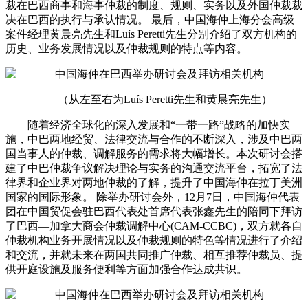
裁在巴西商事和海事仲裁的制度、规则、实务以及外国仲裁裁
决在巴西的执行与承认情况。 最后，中国海仲上海分会高级
案件经理黄晨亮先生和Luís Peretti先生分别介绍了双方机构的
历史、业务发展情况以及仲裁规则的特点等内容。
（从左至右为Luís Peretti先生和黄晨亮先生）
随着经济全球化的深入发展和“一带一路”战略的加快实
施，中巴两地经贸、法律交流与合作的不断深入，涉及中巴两
国当事人的仲裁、调解服务的需求将大幅增长。本次研讨会搭
建了中巴仲裁争议解决理论与实务的沟通交流平台，拓宽了法
律界和企业界对两地仲裁的了解，提升了中国海仲在拉丁美洲
国家的国际形象。 除举办研讨会外，12月7日，中国海仲代表
团在中国贸促会驻巴西代表处首席代表张鑫先生的陪同下拜访
了巴西—加拿大商会仲裁调解中心(CAM-CCBC)，双方就各自
仲裁机构业务开展情况以及仲裁规则的特色等情况进行了介绍
和交流，并就未来在两国共同推广仲裁、相互推荐仲裁员、提
供开庭设施及服务便利等方面加强合作达成共识。