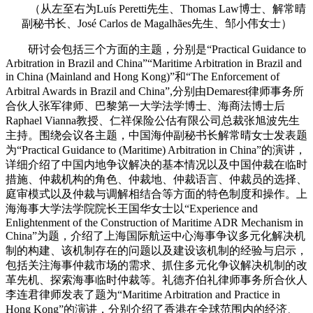
（从左至右为Luís Peretti先生、Thomas Law博士、解常晴
副秘书长、José Carlos de Magalhães先生、邹小伟女士）
研讨会包括三个方面的主题，分别是“Practical Guidance to
Arbitration in Brazil and China”“Maritime Arbitration in Brazil and
in China (Mainland and Hong Kong)”和“The Enforcement of
Arbitral Awards in Brazil and China”,分别由Demarest律师事务所
合伙人张军律师、巴黎第一大学法学博士、海商法博士后
Raphael Vianna教授、仁祥保险公估有限公司总裁张旭波先生
主持。围绕会议各主题，中国海仲副秘书长解常晴女士发表题
为“Practical Guidance to (Maritime) Arbitration in China”的演讲，
详细介绍了中国内地争议解决的基本情况以及中国仲裁在临时
措施、仲裁机构的角色、仲裁地、仲裁语言、仲裁员的选择、
庭审模式以及仲裁与调解相结合等方面的特色制度和操作。上
海海事大学法学院院长王国华女士以“Experience and
Enlightenment of the Construction of Maritime ADR Mechanism in
China”为题，介绍了上海国际航运中心海事争议多元化解决机
制的构建、该机制存在的问题以及建设该机制的经验与启示，
包括关注海事仲裁市场的需求、抓住多元化争议解决机制的改
革先机、探索海事临时仲裁等。礼德齐伯礼律师事务所合伙人
李连君律师发表了题为“Maritime Arbitration and Practice in
Hong Kong”的演讲，分别介绍了香港在全球范围内的经济、