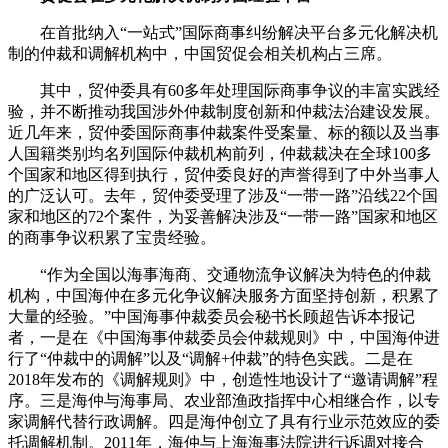
在首批纳入“一站式”国际商事纠纷解决平台多元化解决机
制的仲裁和调解机构中，中国贸促会相关机构占三席。
其中，贸仲委具有60多年处理国际商事争议的丰富实践经
验，并不断推动我国涉外仲裁制度创新和仲裁法治建设发展。
近几年来，贸仲委国际商事仲裁案件受案量、标的额以及当事
人国籍类别均名列国际仲裁机构前列，仲裁裁决在全球100多
个国家和地区得到执行，贸仲委良好的声誉得到了中外当事人
的广泛认可。去年，贸仲委受理了涉及“一带一路”沿线22个国
家和地区的72个案件，为妥善解决涉及“一带一路”国家和地区
的商事争议积累了宝贵经验。
“作为全国以海事海商、交通物流争议解决为特色的仲裁
机构，中国海仲在多元化争议解决服务方面坚持创新，积累了
大量的经验。”中国海事仲裁委员会秘书长顾超告诉本报记
者，一是在《中国海事仲裁委员会仲裁规则》中，中国海仲进
行了“仲裁中的调解”以及“调解+仲裁”的特色实践。二是在
2018年发布的《调解规则》中，创造性地设计了“邀请调解”程
序。三是海仲与海事局、农业部渔政指挥中心相继合作，以专
家调解代替行政调解。四是海仲创立了具有行业示范效应的委
托调解机制。2011年，海仲与上海海事法院进行诉调对接合