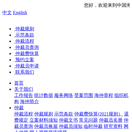
您好，欢迎来到中国海事仲裁委员会网
中文
English
仲裁规则
示范条款
仲裁流程
仲裁员查询
仲裁费快算
预约立案
仲裁员申请
联系我们
首页
关于我们
工作报告
统计数据
服务网络
受案范围
海仲章程
组织机
构
海仲简介
仲裁
仲裁流程
仲裁规则
示范条款
仲裁费快算(2021规则）
退
费规定
立案材料须知
仲裁文书
常见问题
仲裁员名册
仲
裁员查询
仲裁员换届
仲裁员须知
临时仲裁
研究资料
网