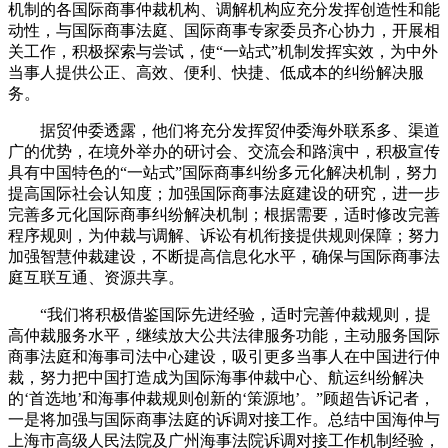
机制的各国际商事仲裁机构、调解机构应充分发挥创造性和能
动性，与国际商事法庭、国际商事专家委员齐心协力，开展相
关工作，积极探索与尝试，使“一站式”机制发挥实效，为中外
当事人提供公正、高效、便利、快捷、低成本的纠纷解决服
务。
据贸仲委透露，他们将充分发挥贸仲委海外联系多、渠道
广的优势，在境外举办的研讨会、交流会和路演中，积极宣传
具有中国特色的“一站式”国际商事纠纷多元化解决机制，努力
提高国际社会认知度；加强国际商事法庭建设的研究，进一步
完善多元化国际商事纠纷解决机制；根据需要，适时修改完善
程序规则，为仲裁与调解、诉讼有机衔接提供规则保障；努力
加强智慧仲裁建设，不断提高信息化水平，确保与国际商事法
庭互联互通、资源共享。
“我们将积极借鉴国际先进经验，适时完善仲裁规则，提
高仲裁服务水平，继续放大公共法律服务功能，主动服务国际
商事法庭和海事司法中心建设，吸引更多当事人在中国进行仲
裁，努力把中国打造成为国际海事仲裁中心、航运纠纷解决
的‘首选地’和海事仲裁规则创新的‘策源地’。”顾超告诉记者，
一是将加强与国际商事法庭的诉调对接工作。总结中国海仲与
上海市高级人民法院及广州海事法院诉调对接工作机制经验，