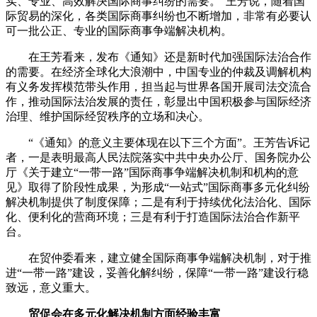
实、专业、高效解决国际商事纠纷的需要。”王芳说，随着国
际贸易的深化，各类国际商事纠纷也不断增加，非常有必要认
可一批公正、专业的国际商事争端解决机构。
在王芳看来，发布《通知》还是新时代加强国际法治合作
的需要。在经济全球化大浪潮中，中国专业的仲裁及调解机构
有义务发挥模范带头作用，担当起与世界各国开展司法交流合
作，推动国际法治发展的责任，彰显出中国积极参与国际经济
治理、维护国际经贸秩序的立场和决心。
“《通知》的意义主要体现在以下三个方面”。王芳告诉记
者，一是表明最高人民法院落实中共中央办公厅、国务院办公
厅《关于建立“一带一路”国际商事争端解决机制和机构的意
见》取得了阶段性成果，为形成“一站式”国际商事多元化纠纷
解决机制提供了制度保障；二是有利于持续优化法治化、国际
化、便利化的营商环境；三是有利于打造国际法治合作新平
台。
在贸仲委看来，建立健全国际商事争端解决机制，对于推
进“一带一路”建设，妥善化解纠纷，保障“一带一路”建设行稳
致远，意义重大。
贸促会在多元化解决机制方面经验丰富