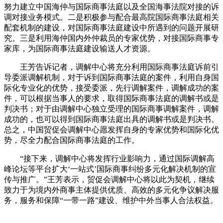
努力建立中国海仲与国际商事法庭以及全国海事法院对接的诉
调对接业务模式。二是积极参与配合最高院国际商事法庭相关
配套机制的建设，对国际商事法庭建设中所遇到的问题开展研
究。三是利用海仲国内外仲裁员的专家优势，对接国际商事专
家库，为国际商事法庭建设输送人才资源。
王芳告诉记者，调解中心将充分利用国际商事法庭诉前引
导委派调解机制，对于诉到国际商事法庭的案件，利用自身国
际化专业化的优势，接受委派，先行调解案件，调解成功的案
件，可以根据当事人的要求，取得国际商事法庭的调解书或是
判决书；对于由调解中心独立受理的国际商事调解案件，调解
成功的，也可以得到国际商事法庭出具的调解书或是判决书。
总之，中国贸促会调解中心愿发挥自身的专家优势和国际化优
势，尽全力配合国际商事法庭的工作。
“接下来，调解中心将发挥行业影响力，通过国际调解高
峰论坛等平台扩大‘一站式’国际商事纠纷多元化解决机制的宣
传与推广。”王芳表示，贸促会调解中心将以此为契机，继续
致力于为境内外商事主体提供优质、高效的多元化争议解决服
务，服务和保障“一带一路”建设、维护中外当事人合法权益。