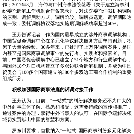
作；2017年8月，海仲与广州海事法院签署《关于建立海事纠
纷委托调解工作机制合作备忘录》，对法院委托仲裁机构调解
的原则、调解启动方式、调解阶段、调解员选定、调解期限达
成一致，委托调解协议落地实施后调解成功率超过60%。
王芳告诉记者，作为国内最早成立的涉外商事调解机构，
中国贸促会调解中心在多元化争议解决服务方面坚持创新，积
累了大量的经验。30多年来，已处理了上万件调解案件，是国
内甚至是国际商事调解事业的先行者、实践者和探索者。目
前，中国贸促会调解中心已建立了51个地方和行业调解中心，
与国外18个对口机构建立了多双边联合调解机制，并成为中国
贸促会与100多个国家建立的380个多双边工商合作机制的重要
组成部分。
积极加强国际商事法庭的诉调对接工作
王芳认为，目前，“一站式”的纠纷解决服务还不为广大的
中外商事主体了解、熟悉和接受，这需要持续的宣传和推广，
通过案件的办理，获得中外当事人的认可，在国际争端解决领
域切实贡献出中国的智慧和方案。
罗东川要求，首批纳入“一站式”国际商事纠纷多元化解决