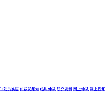
仲裁员换届
仲裁员须知
临时仲裁
研究资料
网上仲裁
网上视频