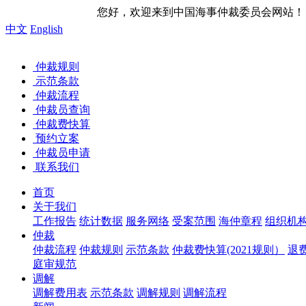
您好，欢迎来到中国海事仲裁委员会网站！ 今天是
中文
English
仲裁规则
示范条款
仲裁流程
仲裁员查询
仲裁费快算
预约立案
仲裁员申请
联系我们
首页
关于我们
工作报告
统计数据
服务网络
受案范围
海仲章程
组织机
仲裁
仲裁流程
仲裁规则
示范条款
仲裁费快算(2021规则）
退
庭审规范
调解
调解费用表
示范条款
调解规则
调解流程