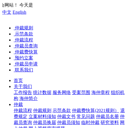
您好，欢迎来到
中文
English
仲裁规则
示范条款
仲裁流程
仲裁员查询
仲裁费快算
预约立案
仲裁员申请
联系我们
首页
关于我们
工作报告
统计数据
服务网络
受案范围
海仲章程
组织机
构
海仲简介
仲裁
仲裁流程
仲裁规则
示范条款
仲裁费快算(2021规则）
退
费规定
立案材料须知
仲裁文书
常见问题
仲裁员名册
仲
裁员查询
仲裁员换届
仲裁员须知
临时仲裁
研究资料
网