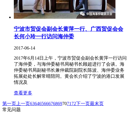
宁波市贸促会副会长黄萍一行、广西贸促会会
长何小玲一行访问海仲委
2017-06-14
2017年6月14日上午，宁波市贸促会副会长黄萍一行访问
了海仲委，与海仲委秘书局秘书长顾超进行了会谈。海
仲委秘书局副秘书长兼仲裁院副院长陈波、海仲委业务
拓展处处长解常晴陪同。黄会长介绍了宁波的港口发展
情况及
查看更多
第一页
上一页
63
64
65
66
67
68
69
70
71
72
下一页
最末页
常见问题